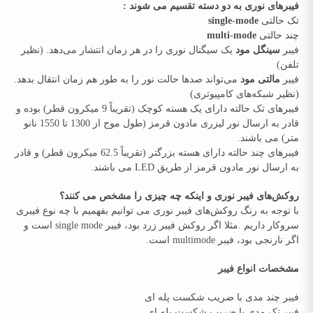
فیبرهای نوری به دو دسته تقسیم می شوند :
تک حالتی
single-mode
چند حالتی
multi-mode
فیبر
سینگل مود
یک سیگنال نوری را در هر زمان انتشار می‌دهد. (نظیر
تلفن)
فیبر
مالتی مود
می‌تواند صدها حالت نور را به طور هم‌ زمان انتقال بدهد.
(نظیر شبکه‌های کامپیوتری)
فیبرهای تک حالته دارای یک هسته کوچک (تقریباً 9 میکرون قطر) بوده و
قادر به ارسال نور لیزری مادون قرمز (طول موج از 1300 تا 1550 نانو
متر) می باشند.
فیبرهای چند حالته دارای هسته بزرگتر (تقریباً 62.5 میکرون قطر) و قادر
به ارسال نور مادون قرمز از طریق LED می باشند.
روکش‌های فیبر نوری و اینکه چه چیزی را مشخص می کنند؟
با توجه به رنگ روکش‌های فیبر نوری می توانیم بفهمیم با چه نوع فیبری
سروکار داریم .مثلا اگر روکش فیبر زرد بود، فیبر single mode است و
اگر نارنجی بود، فیبر multimode است.
مشخصات انواع فیبر
فیبر چند مدی با ضریب شکست پله ای
فیبر تک مدی با ضریب شکست پله ای