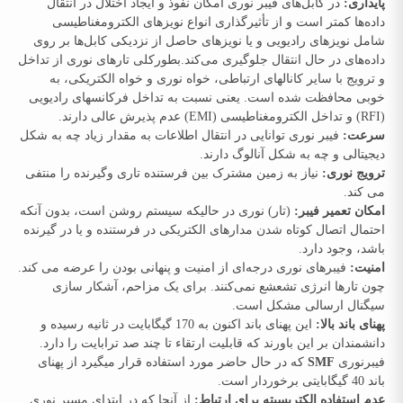
پایداری:
در کابل‌های فیبر نوری امکان نفوذ و ایجاد اختلال در انتقال
داده‌ها کمتر است و از تأثیرگذاری انواع نویزهای الکترومغناطیسی
شامل نویزهای رادیویی و یا نویزهای حاصل از نزدیکی کابل‌ها بر روی
داده‌های در حال انتقال جلوگیری می‌کند.بطورکلی تارهای نوری از تداخل
و ترویج با سایر کانالهای ارتباطی، خواه نوری و خواه الکتریکی، به
خوبی محافظت شده‌ است. یعنی نسبت به تداخل فرکانسهای رادیویی
(RFI) و تداخل الکترومغناطیسی (EMI) عدم پذیرش عالی دارند.
سرعت:
فیبر نوری توانایی در انتقال اطلاعات به مقدار زیاد چه به شکل
دیجیتالی‌ و ‌چه به شکل آنالوگ دارند.
ترویج نوری:
نیاز به زمین مشترک بین فرستنده تاری وگیرنده را منتفی
می کند.
امکان تعمیر فیبر:
(تار) نوری در حالیکه سیستم روشن است، بدون آنکه
احتمال اتصال کوتاه شدن مدارهای الکتریکی در فرستنده و یا در گیرنده
باشد، وجود دارد.
امنیت:
فیبرهای نوری درجه‌ای از امنیت و پنهانی بودن را عرضه می کند.
چون تارها انرژی تشعشع نمی‌کنند. برای یک مزاحم، آشکار سازی
سیگنال ارسالی مشکل است.
پهنای باند بالا:
این پهنای باند اکنون به 170 گیگابایت در ثانیه رسیده و
دانشمندان بر این باورند که قابلیت ارتقاء تا چند صد ترابایت را دارد.
فیبرنوری
SMF
که در حال حاضر مورد استفاده قرار میگیرد از پهنای
باند 40 گیگابایتی برخوردار است.
عدم استفاده الکتریسیته برای ارتباط:
از آنجا که در ابتدای مسیر نوری