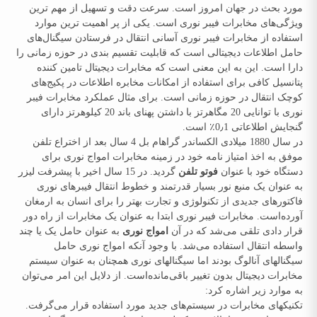
مورد بحث در جهان امروز است. سرعت دقت و تسهیل از مهم ‌ترین
ویژگی‌های مخابرات فیبر نوری است. یکی از پر اهمیت ‌ترین موارد
استفاده از مخابرات فیبر نوری آسانی انتقال در فرستادن سیگنال‌های
حامل اطلاعات دیجیتالی است که قابلیت تقسیم بندی در حوزه زمانی را
دارا است. این به این معنی است که مخابرات دیجیتال تامین کننده
پتانسیل کافی برای استفاده از امکانات مخابره اطلاعات در پکیج‌های
کوچک انتقال در حوزه زمانی است. برای مثال عملکرد مخابرات فیبر
نوری با توانایی 20 مگاهرتز با داشتن پهنای باند 20 کیلوهرتز دارای
گنجایش اطلاعاتی 0٫1٪ است.
در سال 1880 میلادی الکساندر گراهام بل 4 سال بعد از اختراع تلفن
موفق به اخذ امتیاز نامه خود در زمینه مخابرات امواج نوری برای
دستگاه خود با عنوان
فوتو تلفن
گردید. در 15 سال اخیر با پیشرفت لیزر
به عنوان یک منبع نور بسیار قدرتمند و خطوط انتقال فیبرهای نوری
فاکتورهای جدیدی از تکنولوژی و تجارت بهتر را برای انسان به ارمغان
آورده‌است. مخابرات فیبر نوری ابتدا به عنوان یک مخابرات از راه دور
قرار دادی تلقی می‌شد که در آن
امواج نوری
به عنوان حامل یک یا چند
واسطه انتقال استفاده می‌شد. با وجود آنکه امواج نوری حامل
سیگنالهای آنالوگ بودند اما سیگنالهای نوری همچنان به عنوان سیستم
مخابرات دیجیتال بدون تغییر باقی‌مانده‌است. از دلایل این امر می‌توان
به موارد زیر اشاره کرد:
تکنیکهای مخابرات در سیستم‌های جدید مورد استفاده قرار می‌گرفت.