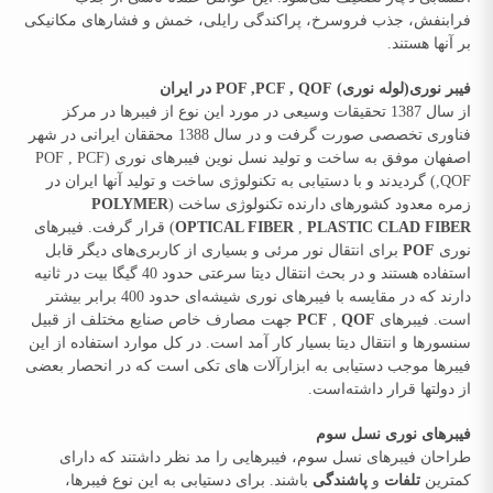
فرابنفش، جذب فروسرخ، پراکندگی رایلی، خمش و فشارهای مکانیکی
بر آنها هستند.
فیبر نوری(لوله نوری)
POF ,PCF , QOF
در ایران
از سال 1387 تحقیقات وسیعی در مورد این نوع از فیبرها در مرکز
فناوری تخصصی صورت گرفت و در سال 1388 محققان ایرانی در شهر
اصفهان موفق به ساخت و تولید نسل نوین فیبرهای نوری (POF , PCF
,QOF) گردیدند و با دستیابی به تکنولوژی ساخت و تولید آنها ایران در
زمره معدود کشورهای دارنده تکنولوژی ساخت (
POLYMER
PLASTIC CLAD FIBER
,
OPTICAL FIBER
) قرار گرفت. فیبرهای
نوری
POF
برای انتقال نور مرئی و بسیاری از کاربری‌های دیگر قابل
استفاده هستند و در بحث انتقال دیتا سرعتی حدود 40 گیگا بیت در ثانیه
دارند که در مقایسه با فیبرهای نوری شیشه‌ای حدود 400 برابر بیشتر
است. فیبرهای
QOF
,
PCF
جهت مصارف خاص صنایع مختلف از قبیل
سنسورها و انتقال دیتا بسیار کار آمد است. در کل موارد استفاده از این
فیبرها موجب دستیابی به ابزارآلات های تکی است که در انحصار بعضی
از دولتها قرار داشته‌است.
فیبرهای نوری نسل سوم
طراحان فیبرهای نسل سوم، فیبرهایی را مد نظر داشتند که دارای
کمترین
تلفات
و
پاشندگی
باشند. برای دستیابی به این نوع فیبرها،