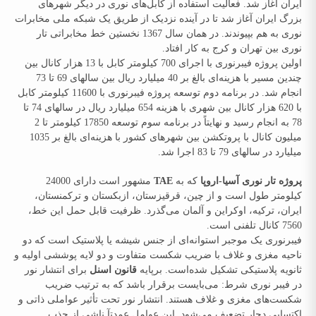
ایران آغاز شد. فعالیت استفاده از کابل‌های نوری در دیگر شهرهای
بزرگ ایران آغاز شد تا در آینده نزدیک از طریق یک شبکه ملی مخابرات
نوری به هم بپیوندند. در همان سال 1367 نخستین خط مخابراتی تار
نوری بین تهران و کرج به کار افتاد.
اولین پروژه فیبرنوری با اجرای 700 کیلومتر کابل با 13 هزار کانال بین
چندین مسیر با هزینه‌ای بالغ بر 40 میلیارد ریال بین سالهای 69 تا 73
انجام شد. در برنامه دوم توسعه پروژه فیبرنوری با 11600 کیلومتر کابل
با 620 هزار کانال بین شهری با هزینه 654 میلیارد ریال در سالهای 74 تا
78 به انجام رسید و نهایتاً در برنامه سوم توسعه 17850 کیلومتر تا 2
میلیون کانال با پروتکشن بین شهرهای کشور با هزینه‌ای بالغ بر 1035
میلیارد در سالهای 79 تا 83 اجرا شد.
پروژه تار نوری آسیا-اروپا
که به
TAE
مشهور است دارای 24000
کیلومتر طول است و از چین، قرقیزستان، ازبکستان و ترکمنستان،
ایران، ترکیه، اوکراین و آلمان می‌گذرد. ظرفیت قابل حمل این خط،
7560 کانال تلفنی است.
فیبرنوری یک موجبر استوانه‌ای از جنس شیشه یا پلاستیک است که دو
ناحیه مغزی و غلاف با ضریب شکست متفاوت و دو لایه پوششی اولیه و
ثانویه پلاستیکی تشکیل شده‌است. برپایه
قانون اسنل
برای انتشار نور
در فیبر نوری شرط: می‌بایست برقرار باشد که به ترتیب ضریب
شکست‌های مغزی و غلاف هستند. انتشار نور تحت تأثیر عواملی ذاتی و
اکتسابی دچار تضعیف می‌شود. این عوامل عمدتآ ناشی از جذب