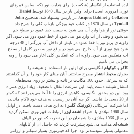
ایده استفاده از
انکسار
(شکست) برای هدایت نور (که اساس فیبرهای
نوری امروزی است) برای اولین بار در سال 1840 توسط
Daniel
Colladon
و
Jacques Babinet
در پاریس پیشنهاد شد. همچنین
John
Tyndall
در سال 1870 در کتاب خود ویژگی بازتاب کلی را شرح داد:
«وقتی نور از هوا وارد آب می شود به سمت خط عمود بر سطح خم
می‌شود و وقتی از آب وارد هوا می شود از خط عمود دور می شود. اگر
زاویه ی پرتو نور با خط عمود در تابش از داخل آب بزرگتر از 48 درجه
شود هیچ نوری از آب خارج نمی‌شود در واقع نور به طور کامل از سطح
آب منعکس می شود. زاویه ای که انعکاس کلی آغاز می شود را زاویه
بحرانی می نامیم.
کاکو
و
کوکهام
انگلیسی برای اولین بار استفاده از شیشه را
بعنوان
محیط انتشار
مطرح ساختند. آنان مبنای کار خود را بر آن گذاشتند
که به سرعتی حدود 100 مگابیت بر ثانیه و بیشتر بر روی محیط‌های
انتشار شیشه دست یابند. این سرعت انتقال با تضعیف زیاد انرژی همراه
بود. این دو محقق انگلیسی، کاهش انرژی را تا آنجا می‌پذیرفتند که کمتر
از 20 دسی بل نباشد. اگر چه آنان در رسیدن به هدف خود ناکام ماندند،
اما شرکت آمریکائی (
کورنینگ گلس
) به این هدف دست یافت. در اوایل
سال 1960 میلادی با اختراع
اشعه لیزر
ارتباطات فیبرنوری ممکن گردید.
در سال 1966 میلادی، دانشمندان در این نظریه که نور در
الیاف
شیشه‌ای
هدایت می‌شود پیشرفت کردند که حاصل آن از کابلهای
معمولی بسیار سودمندتر بود. چرا که فیبرنوری بسیار سبکتر و ارزانتر