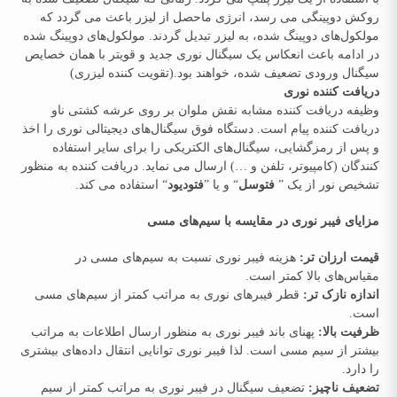
روکش دوپینگی می رسد، انرژی ماحصل از لیزر باعث می گردد که
مولکول‌های دوپینگ شده، به لیزر تبدیل گردند. مولکول‌های دوپینگ شده
در ادامه باعث انعکاس یک سیگنال نوری جدید و قویتر با همان خصایص
سیگنال ورودی تضعیف شده، خواهند بود.(تقویت کننده لیزری)
دریافت کننده نوری
وظیفه دریافت کننده مشابه نقش ملوان بر روی عرشه کشتی ناو
دریافت کننده پیام است. دستگاه فوق سیگنال‌های دیجیتالی نوری را اخذ
و پس از رمزگشایی، سیگنال‌های الکتریکی را برای سایر استفاده
کنندگان (کامپیوتر، تلفن و …) ارسال می نماید. دریافت کننده به منظور
تشخیص نور از یک ”
فتوسل
“ و یا ”
فتودیود
“ استفاده می کند.
مزایای فیبر نوری در مقایسه با سیم‌های مسی
قیمت ارزان تر:
هزینه فیبر نوری نسبت به سیم‌های مسی در
مقیاس‌های بالا کمتر است.
اندازه نازک‌ تر:
قطر فیبرهای نوری به مراتب کمتر از سیم‌های مسی
است.
ظرفیت بالا:
پهنای باند فیبر نوری به منظور ارسال اطلاعات به مراتب
بیشتر از سیم مسی است. لذا فیبر نوری توانایی انتقال داده‌های بیشتری
را دارد.
تضعیف ناچیز:
تضعیف سیگنال در فیبر نوری به مراتب کمتر از سیم