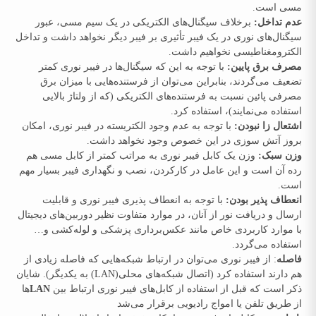
مسی است.
عدم تداخل:
برخلاف سیگنال‌های الکتریکی در یک سیم مسی، عبور
سیگنال‌های نوری در یک فیبر تأثیری بر فیبر دیگر نخواهد داشت و تداخل
الکترومغناطیسی نخواهیم داشت.
مصرف برق پایین:
با توجه به این که سیگنال‌ها در فیبر نوری کمتر
تضعیف می‌گردند، بنابراین می‌توان از فرستنده‌هایی با میزان برق
مصرفی پائین نسبت به فرستنده‌های الکتریکی (که از ولتاژ بالایی
استفاده می‌نمایند)، استفاده کرد.
اشتعال ‌زا نبودن:
با توجه به عدم وجود الکتریسته در فیبر نوری، امکان
بروز آتش ‌سوزی در این خصوص وجود نخواهد داشت.
وزن سبک:
وزن یک کابل فیبر نوری به مراتب کمتر از کابل مسی هم
‌رده‌ آن است و این عامل در کارکردن، نصب و نگهداری فیبر بسیار مهم
است.
انعطاف ‌پذیر بودن:
با توجه به انعطاف ‌پذیری فیبر نوری و قابلیت
ارسال و دریافت نور از آنان، در موارد متفاوت نظیر دوربین‌های دیجیتال
با موارد کاربردی خاص مانند عکس‌برداری پزشکی و لوله‌کشی و…
استفاده می‌گردد.
فاصله
: از فیبر نوری می‌توان در ارتباط شبکه‌هایی که فاصله زیادی از
هم دارند استفاده کرد (اتصال شبکه‌های محلی(LAN) به یکدیگر). شایان
ذکر است که قبل از استفاده از کابل‌های فیبر نوری ارتباط بین
LAN‌
ها
از طریق تلفن یا امواج رادیویی برقرار می‌شد