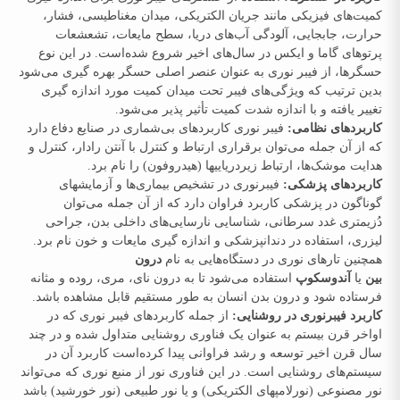
کمیت‌های فیزیکی مانند جریان الکتریکی، میدان مغناطیسی، فشار،
حرارت، جابجایی، آلودگی آب‌های دریا، سطح مایعات، تشعشعات
پرتوهای گاما و ایکس در سال‌های اخیر شروع شده‌است. در این نوع
حسگرها، از فیبر نوری به عنوان عنصر اصلی حسگر بهره‌ گیری می‌شود
بدین ترتیب که ویژگی‌های فیبر تحت میدان کمیت مورد اندازه ‌گیری
تغییر یافته و با اندازه شدت کمیت تأثیر پذیر می‌شود.
کاربردهای نظامی:
فیبر نوری کاربردهای بی‌شماری در صنایع دفاع دارد
که از آن جمله می‌توان برقراری ارتباط و کنترل با آنتن رادار، کنترل و
هدایت موشک‌ها، ارتباط زیردریاییها (هیدروفون) را نام برد.
کاربردهای پزشکی:
فیبرنوری در تشخیص بیماری‌ها و آزمایشهای
گوناگون در پزشکی کاربرد فراوان دارد که از آن جمله می‌توان
دُزیمتری غدد سرطانی، شناسایی نارسایی‌های داخلی بدن، جراحی
لیزری، استفاده در دندانپزشکی و اندازه ‌گیری مایعات و خون نام برد.
همچنین تارهای نوری در دستگاه‌هایی به نام
درون
بین
یا
آندوسکوپ
استفاده می‌شود تا به درون نای، مری، روده و مثانه
فرستاده شود و درون بدن انسان به طور مستقیم قابل مشاهده باشد.
کاربرد فیبرنوری در روشنایی:
از جمله کاربردهای فیبر نوری که در
اواخر قرن بیستم به عنوان یک فناوری روشنایی متداول شده و در چند
سال قرن اخیر توسعه و رشد فراوانی پیدا کرده‌است کاربرد آن در
سیستم‌های روشنایی است. در این فناوری نور از منبع نوری که می‌تواند
نور مصنوعی (نورلامپهای الکتریکی) و یا نور طبیعی (نور خورشید) باشد