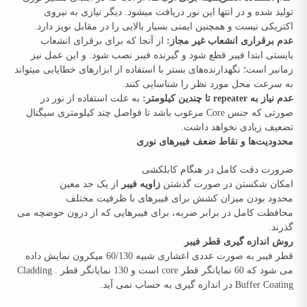
تولید شده و در انتها این نور دریافت میشود. دیگر نیازی به نیروی
اکتریکی نیست و همچنین ایمنی بسیار بالایی را در مقابل نویز دارد.
عدم برقراری انشعاب غیر مجاز:
از آنجا که برای برقرای انشعاب
بایستی ابتدا فیبر قطع شود و گیرنده فیبر نصب شود. و این عمل نیز
زمانبر است؛ نگهدارنده‌های بستر با استفاده از ابزارهای خطایابی میتواند
به سرعت محل مورد نظر را شناسایی کنند.
عدم نیاز به
repeater
تا چندین کیلومتر:
به علت استفاده از نور در
صورتی که جنس Core مرغوب باشد تا فواصل چند کیلومتری سیگنال
تضعیف زیادی نخواهد داشت.
محدودیت‌ها و نقاط ضعف فیبرهای نوری
ضرورت دقت کامل در هنگام کابلکشی
امکان شکستن در صورت گذشتن
زاویه فیبر
از یک حد معین
محدود بودن میزان کشش برای فیبرهای با ظرفیت مختلف
محافظت کامل در برابر ضربه، برای فیبرهایی که از درون حوضچه می
گذرند.
روش اندازه گیری قطر فیبر
قطر فیبر به صورت عددی اعشاری شبیه 60/130 میکرون نمایش داده
می شود که 60 نمایانگر قطر core است و 130 نمایانگر قطر Cladding .
Buffer Coating در اندازه گیری به حساب نمی آید.