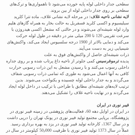
سطحی جدار داخلی لوله پایه خورده می‌شود تا ناهمواری‌ها و ترک‌های
سطحی بر روی جدار داخلی لوله از بین بروند.
لایه‌ نشانی ناحیه غلاف:
در مرحله لایه‌ نشانی غلاف، ماده تترا کلرید
سیلیسیوم و اکسی کلرید فسفریل به حالت بخار به همراه گازهای هلیم
وارد لوله شیشه‌ای می‌شوند و در حالتی که مشعل اکسی هیدروژن با
سرعت تقریبی 120 تا 200 میلی‌ متر در دقیقه در طول لوله حرکت
می‌کند و دمایی بالاتر از 1900 درجه سلسیوس ایجاد می‌کند، واکنش‌های
شیمیایی زیر به دست می‌آیند.
ذرات شیشه‌ای حاصل از واکنش‌های فوق به علت
پدیده
ترموفرسیس
کمی جلوتر از ناحیه داغ پرتاب شده و بر روی جداره
داخلی رسوب می‌کنند و با رسیدن مشعل به این ذرات رسوبی حرارت
کافی به آنها اعمال می‌شود به طوری که تمامی ذرات رسوبی شفاف
می‌گردند و به جدار داخلی لوله چسبیده و یکنواخت می‌شوند. بدین
ترتیب لایه‌های شیشه‌ای مطابق با طراحی با ترکیب در داخل لوله ایجاد
می‌گردند و در نهایت ناحیه غلاف را تشکیل می‌دهند.
فیبر نوری در ایران
در ایران در اوایل دهه 60، فعالیت‌های پژوهشی در زمینه فیبر نوری در
پژوهشگاه، برپایی مجتمع تولید فیبر نوری در پونک تهران را درپی داشت
و در سال 1367، کارخانه تولید فیبر نوری در یزد به بهره برداری رسید.
عملاً در سال 1373 تولید فیبر نوری با ظرفیت 50٫000 کیلومتر در سال در