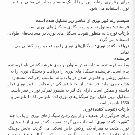
برای برقراری ارتباط بین آن‌ها از یک سیستم مخابراتی مبتنی بر فیبر
نوری استفاده می شود.
سیستم رله فیبر نوری از عناصر زیر تشکیل شده است:
فرستنده:
مسئول تولید و رمز نگاری سیگنال‌های نوری است.
بازتاب نوری:
به منظور تقویت سیگنال‌های نوری در مسافت‌های طولانی
استفاده می گردد.
دریافت کننده نوری:
سیگنال‌های نوری را دریافت و رمز گشایی می
نماید.
فرستنده
وظیفه فرستنده، مشابه نقش ملوان بر روی عرشه کشتی ناو فرستنده
پیام است. فرستنده سیگنال‌های نوری را دریافت و دستگاه نوری را به
منظور روشن و خاموش شدن در یک دنباله مناسب (حرکت منسجم)
هدایت می نماید. فرستنده از لحاظ فیزیکی در مجاورت فیبر نوری قرار
داشته و ممکن است دارای یک لنز به منظور تمرکز نور در فیبر باشد.
متداول ‌ترین طول موج سیگنال‌های نوری 850 نانومتر، 1300 نانومتر و
1550 نانومتر است.
بازتاب (تقویت کننده) نوری
برای جلوگیری از تضعیف و از بین رفتن سیگنال‌های نوری از یک یا چند
”
تقویت کننده نوری
“ استفاده می گردد. تقویت کننده نوری از فیبرهای
نوری متعدد به همراه یک روکش خاص تشکیل می گردند. بخش دوپینگ
با استفاده از یک لیزر پمپ می گردد. زمانی که سیگنال تضعیف شده به