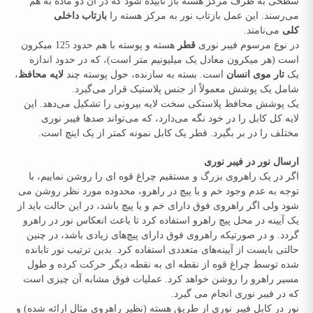
سطحی به طرف مرکز هسته باز تابیده شود که در آن دو ماده به هم
می‌رسند. این عمل بازتاب نور به مرکز هسته را
بازتاب داخلی
کلی
می‌نامند.
در نوع مرسوم فیبر نوری
قطر
هسته و پوسته با هم حدود 125 میکرون
است (هر میکرون معادل یک میلیونیم متر است)، که در حدود اندازه
یک
تار موی انسان
است. بسته به سازنده، حول پوسته چند
لایه محافظ
،
شامل یک پوشش معمولاً از جنس پلاستیک قرار می‌گیرد.
یک پوشش محافظ پلاستکی سخت لایه بیرونی را تشکیل می‌دهد. این
لایه کل کابل را در خود نگه می‌دارد، که می‌تواند صدها فیبر نوری
مختلف را در بر بگیرد. قطر یک کابل نمونه کمتر از یک اینچ است.
ارسال نور در فیبر نوری
اگر در یک راهروی بزرگ و مستقیم چراغ قوه ای را روشن نماییم، با
توجه به عدم وجود خم و یا پیچ در راهرو، محدوده مورد نظر روشن می
شود ولی اگر راهروی فوق دارای خم و یا پیچ باشد، در این حالت باید از
یک آیینه در محل پیچ راهرو استفاده کرد تا باعث انعکاس نور در راهرو
گردد. و در صورتیکه راهروی فوق دارای پیچ‌های زیادی باشد، در چنین
حالتی بایست از آیینه‌های متعددی استفاده کرد. بدین ترتیب نور تابانده
شده توسط چراغ قوه از نقطه ای به نقطه دیگر حرکت کرده و طول
مسیر راهرو را روشن خواهد کرد. عملیات فوق مشابه آن چیزی است
که در فیبر نوری انجام می گیرد.
نور در کابل فیبر نوری از طریق هسته (نظیر راهروی مثال ارائه شده) و