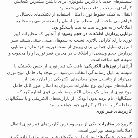
سیستم‌های جدید با بالاترین تکنولوژی برای داشتن بیشترین گنجایش
کارآمدی سرعت و دقت طراحی شده بود.
انتقال به کمک خطوط نوری امکان استفاده از تکنیک‌های دیجیتال را
فراهم می‌ساخت. این مطلب نیاز انسان را به دسترسی به مخابره
اطلاعات رابه صورت بیت به بیت پاسخگو بود.
توانایی پردازش اطلاعات در حجم وسیع:
از آنجایی که مخابرات فیبر
نوری دارای کارایی بالاتری نسبت به سیم‌های مسی سنتی هستند بشر
امروزی تمایل چندانی برای پیروی از سنت دیرینه خود ندارد و توانایی
پردازش حجم وسیعی از اطلاعات در مخابره فیبر نوری او را مجذوب و
شیفته خود ساخته‌است.
آزادی از نویزهای الکتریکی:
بافت یک فیبر نوری از جنس پلاستیک یا
شیشه به دلیل رسانندگی انتخاب می‌شود. در نتیجه یک حامل موج نوری
می‌تواند از پتانسیل موثر میدان‌های الکتریکی در امان باشد. از
قابلیت‌های مهم این نوع مخابرات می‌توان به امکان عبور کابل حامل
موج نوری از میان یک میدان الکترومغناطیسی قوی اشاره کرد که
سیگنالهای نام برده بدون آلودگی از پارازیت‌های الکتریکی و یا سیگنالهای
مداخله گر به حد اکثر کارایی خود خواهند رسید.
کاربردهای فیبر نوری
کاربرد در مخابرات:
یکی از مرسوم ترین کاربردهای فیبر نوری انتقال
اطلاعات توسط نور لیزر است.
کاربرد در حسگرها:
استفاده از حسگرهای فیبر نوری برای اندازه ‌گیری