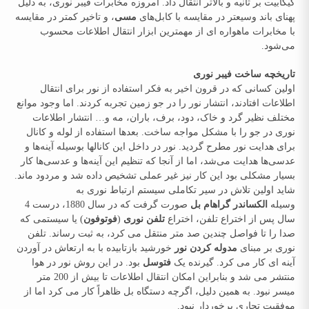
گیگابیت بر ثانیه و بالاتر انتقال داد. امروزه مخابرات فیبر نوری، به دلیل
پهنای باند وسیعتر در مقایسه با کابل‌های
مسی
، و تاخیر کمتر در مقایسه
با مخابرات ماهواره ای از مهمترین ابزار انتقال اطلاعات محسوب
می‌شود.
تاریخچه ساخت فیبر نوری
اولین کسانی که در قرون اخیر به فکر استفاده از نور برای انتقال
اطلاعات افتادند، انتشار نور را در جو زمین تجربه کردند. اما وجود موانع
مختلف نظیر گرد و خاک، دود، برف، باران، مه و… انتشار اطلاعات
نوری در جو را با مشکل مواجه ساخت. بعدها استفاده از لوله و کانال
برای هدایت نور مطرح گردید. نور در داخل این کانالها بوسیله آینه‌ها و
عدسی‌ها هدایت می‌شد، اما از آنجا که تنظیم این آینه‌ها و عدسی‌ها کار
بسیار مشکلی بود این کار نیز غیر عملی تشخیص داده شد و مردود ماند.
شاید اولین تلاش در سیر تکاملی سیستم ارتباط نوری به
وسیله
الکساندر گراهام بل
صورت گرفت که در سال 1880، درست 4
سال پس از اختراع تلفن، اختراع
تلفن نوری
(
فوتوفون
) یا سیستمی که
صدا را تا فواصل چندین صد متر منتقل می کرد، به ثبت رساند. تلفن
نوری بر مبنای
مدوله کردن نور
خورشید بازتابیده با به ارتعاش در آوردن
آینه ای کار می کرد. گیرنده یک
فتوسل
بود. در این روش نور در هوا
منتشر می شد و بنابراین امکان انتقال اطلاعات تا بیش از 200 متر
میسر نبود. به همین دلیل، اگرچه دستگاه بل ظاهراً کار می کرد اما از
موفقیت تجاری برخوردار نبود.