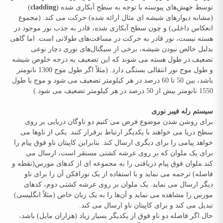
توسط جهش‌های پیوسته با توجه به سطح آبکاری شده (
cladding
)
(مشابه دیوارهای شیشه ای مثال ارائه شده) حرکت می کند. (مجموع
انعکاس داخلی) و چون سطح آبکاری شده، قادر به جذب نور موجود در
هسته نیست، نور قادر به حرکت در مسافت‌های طولانی است. اما گاهی
بدلیل خالص نبودن شیشه، برخی از سیگنال‌های نوری دچار نوعی
تضعیف در طول هسته می شوند که این تضعیف به درجه خلوص شیشه
و طول موج نور انتقالی بستگی دارد. (مثلاً اگر طول موج 1300 نانومتر
باشد، بین 50 تا 60 درصد در هر کیلومتر تضعیف می شود و موج با طول
1550 نانومتر بیش از 50 درصد در هر کیلومتر تضعیف می شود.)
سیستم رله فیبر نوری
برای روشن شدن موضوع فرض می کنیم دو ناوگان دریایی بر روی
سطح دریا می خواهند با یکدیگر ارتباط برقرار کنند. یکی از ناوها می
خواهد پیامی را برای دیگری ارسال کند. بنابراین کاپیتان ناو فوق پیام را
برای یک ملوان که بر روی عرشه کشتی مستقر است، ارسال می
کند.ملوان فوق پیام دریافتی را به مجموعه ای از کدهای مورس(نقطه و
فاصله) ترجمه می نماید و با استفاده از یک نورافکن آن را برای ناو
دیگر ارسال می نماید. یک ملوان بر روی عرشه کشتی دوم، کدهای
مورس را مشاهده می نماید و آن‌ها را به یک زبان خاص (مثلاً انگلیسی)
تبدیل می کند و برای کاپیتان ناو ارسال می کند.
حال اگر فاصله دو ناو فوق از یکدیگر بسیار زیاد (هزاران مایل) باشد،