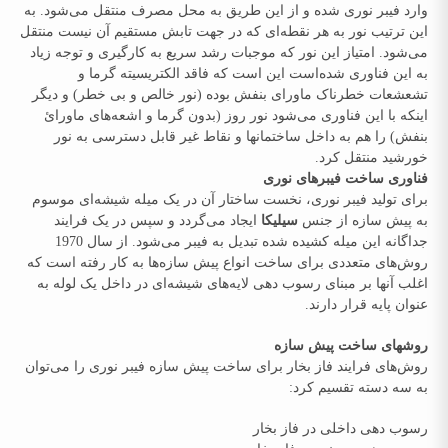
وارد فیبر نوری شده و از این طریق به محل مصرف منتقل می‌شود. به
این ترتیب نور به هر نقطه‌ای که در جهت تابش مستقیم آن نیست منتقل
می‌شود. امتیاز این نور که موجبات رشد سریع به کارگیری و توجه زیاد
به این فناوری شده‌است این است که فاقد الکتریسیته گرما و
تشعشعات خطرناک ماورای بنفش بوده (نور خالص و بی خطر) و دیگر
اینکه با این فناوری می‌شود نور روز (بدون گرما و اشعه‌های ماورائ
بنفش) را هم به داخل ساختمانها و نقاط غیر قابل دسترسی به نور
خورشید منتقل کرد.
فناوری ساخت فیبرهای نوری
برای تولید فیبر نوری، نخست ساختار آن در یک میله شیشه‌ای موسوم
به پیش‌ سازه از جنس
سیلیکا
ایجاد می‌گردد و سپس در یک فرایند
جداگانه این میله کشیده شده تبدیل به فیبر می‌شود. از سال 1970
روش‌های متعددی برای ساخت انواع پیش‌ سازه‌ها به کار رفته ‌است که
اغلب آنها بر مبنای رسوب ‌دهی لایه‌های شیشه‌ای در داخل یک لوله به
عنوان پایه قرار دارند.
روشهای ساخت پیش ‌سازه
روش‌های فرایند فاز بخار برای ساخت پیش ‌سازه فیبر نوری را می‌توان
به سه دسته تقسیم کرد:
رسوب‌ دهی داخلی در فاز بخار