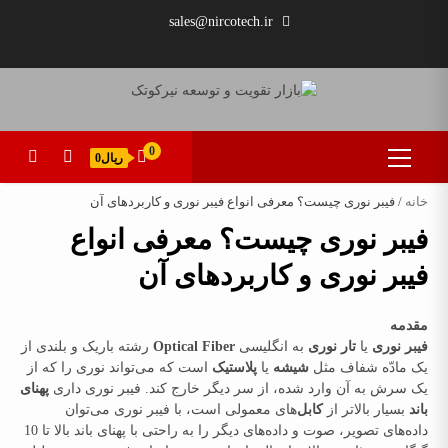
Ski
sales@nircotech.ir
t
conten
آداپتور
برگه
اینترنت
پیگتیل
پرداخت
تفاوت
حساب
سبد
دستگاه
فیبر
مزیت
فروشگاه
معرفی
مفصل
فیبر
فیبر
نمونه
فیبر
های
اینترنت
کاربری
خرید
نوری
های
16
فیبر
نوری
نوری
نوری
فیبر
من
فیوژن
نوع
چیست؟
اینترنت
نوری
چیست؟
چیست
نوری
(FIBER
فیبرنوری
فیبر
معرفی
کانکتور
چیست؟
و
معرفی
و
به
OPTIC
انواع
نوری
فیبر
انواع
Primary
0
ریال0
چه
انواع
ADSL
همراه
PIGTAIL)
فیبر
نوری
مفصل
Menu
آداپتور
تفاوتی
چیست
روش
نوری
فیبر
خانه
/ فیبر نوری چیست؟ معرفی انواع فیبر نوری و کاربردهای آن
با
فیبر
؟
کار
و
بر
نوری
ADSL
کاربردهای
اساس
فیبر نوری چیست؟ معرفی انواع
و
آن
محل
فیبر نوری و کاربردهای آن
VDSL
نصب
دارد؟
و
ظاهر
مقدمه
فیبر نوری
یا
تار نوری
به انگلیسی
Optical Fiber
رشته باریک و بلندی از
یک مادّه شفاف مثل
شیشه
یا
پلاستیک
است که می‌تواند نوری را که از
یک سرش به آن وارد شده، از سر دیگر خارج کند. فیبر نوری داری
پهنای
باند
بسیار بالاتر از
کابل‌
های معمولی است، با فیبر نوری می‌توان
داده‌های تصویر، صوت و داده‌های دیگر را به راحتی با پهنای باند بالا تا 10