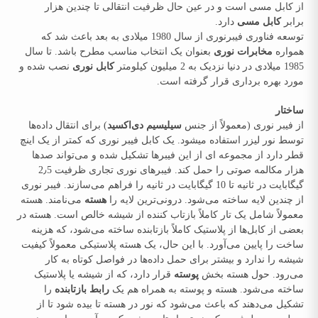
از کابل مسی است و در عین حال ظرفیت انتقالی تا چندین هزار
برابر
کابل مسی
دارد.
توسعه فناوری فیبرنوری از سال 1980 میلادی به بعد باعث شد که
همواره
مخابرات نوری
بعنوان یک انتخاب مناسب مطرح باشد. تا سال
1985 میلادی در دنیا نزدیک به 2 میلیون کیلومتر
کابل نوری
نصب شده و
مورد بهره برداری قرار گرفته ‌است.
ساختار
از فیبر نوری (معمولاً از جنس
سیلیسیم دی‌اکسید
) برای انتقال داده‌ها
توسط نور لیزر استفاده میشود. یک کابل فیبر نوری که کمتر از یک اینچ
قطر دارد از مجموعه ای از این فیبرها تشکیل شده و می‌تواند صدها
هزار مکالمه صوتی را حمل کند. فیبرهای نوری تجاری ظرفیت 2٫5
گیگابایت در ثانیه تا 10 گیگابایت در ثانیه را فراهم می‌سازند. فیبر نوری
از چندین لایه ساخته می‌شود. درونی‌ترین لایه را
هسته
می‌نامند. هسته
معمولاً شامل یک تار کاملاً بازتاب کننده از شیشه خالص است. هسته در
بعضی از کابل‌ها از پلاستیک کاملاً بازتابنده ساخته می‌شود، که هزینه
ساخت را پایین می‌آورد. با این حال، یک هسته پلاستیکی معمولاً کیفیت
شیشه را ندارد و بیشتر برای حمل داده‌ها در فواصل کوتاه به کار
می‌رود. حول هسته بخش
پوسته
قرار دارد، که از شیشه یا پلاستیک
ساخته می‌شود. هسته و پوسته به همراه هم یک
رابط بازتابنده
را
تشکیل می‌دهند که باعث می‌شود که نور در هسته تا بیده شود تا از